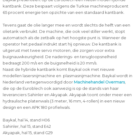
kantbank. Deze bespaart volgens de Turkse machineproducent
65 procent energie ten opzichte van een standaard kantbank.
Tevens gaat de olie langer mee en wordt slechts de helft van een
olietank verbruikt. De machine, die ook veel stiller werkt, stopt
automatisch als de zetbalk op het hoogste punt is. Wanneer de
operator het pedaal indrukt start hij opnieuw. De kantbank is
uitgerust met twee servo motoren, die zorgen voor extra
buignauwkeurigheid. De naderings- en terugloopsnelheid
bedraagt 200 m/s en de buigsnelheid is 20 mm/s.
Naast de hybride kantbank komt Baykal ook met nieuwe
modellen lasersnijmachine en plasmasnijmachine. Baykal wordt in
Nederland vertegenwoordigd door
Machinehandel Overmars
,
die op de Euroblech ook aanwezig is op de stands van haar
leveranciers Sahinler en Akyapak. Akyapak toont onder meer een
hydraulische platenwals (3 meter, 16 mm, 4-rollen) in een nieuw
design en een APK 180 profielwals.
Baykal, hal 14, stand H06
Sahinler, hal 15, stand E42
Akyapak, hal 15, stand G29