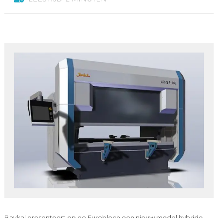
Baykal presenteert op de Euroblech een nieuw model hybride