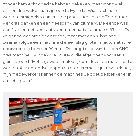
zonder hem echt goed te hebben bekeken, maar stond wel
binnen drie weken aan zijn eerste Hyundai-Wia machine te
werken. Inmiddels staan er in de productieruimte in Zoetermeer
vier draaibanken en een freesbank van dit merk. De eerste was
een 2-asser met doorlaat voor materiaal tot diameter 65 mm. De
volgende was precies dezelfde, maar met een subspindel.
Daarna volgde een machine die een slag groter is (automatische
doorvoer tot diameter 90 mm). De jongste aanwinst is een CNC-
draaimachine Hyundai-Wia L210LMA, die afgelopen voorjaar is
geïnstalleerd. “Het is gewoon makkelijk om dezelfde machines te
werken. Alle gereedschappen en programma’s zijn uitwisselbaar,
mijn medewerkers kennen de machines. Je doet de stekker er in
en het is gaan.”