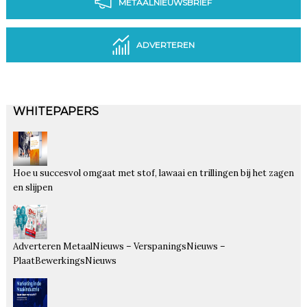
METAALNIEUWSBRIEF
ADVERTEREN
WHITEPAPERS
Hoe u succesvol omgaat met stof, lawaai en trillingen bij het zagen
en slijpen
Adverteren MetaalNieuws – VerspaningsNieuws –
PlaatBewerkingsNieuws