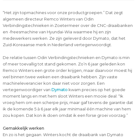
“Het zijn topmachines voor onze productgroepen.” Dat zegt
algemeen directeur Remco Winters van Odin
Verbindingstechnieken in Zoetermeer over de CNC-draaibanken
en -freesmachine van Hyundai-Wia waarmee hij en zijn
medewerkers werken. Ze zijn geleverd door Dymato, dat het
Zuid-Koreaanse merk in Nederland vertegenwoordigt.
De relatie tussen Odin Verbindingstechnieken en Dymato is min
of meer toevallig tot stand gekomen. Zo’n 6 jaar geleden kon
Remco Winters een grote order krijgen, maar daarvoor moest hij
wel binnen twee weken een draaibank hebben. Zijn vaste
machineleverancier kon daar niet voor zorgen. Een
vertegenwoordiger van
Dymato
kwam precies op het goede
moment langs en met hem sloot Winters een mooie deal: “Ik
vroeg hem om een scherpe prijs, maar gaf tevens de garantie dat
ik de komende 5 à 6 jaar elk jaar minimaal één machine van hem
zou kopen. Dat kon ik doen omdat ik een forse groei voorzag.”
Gemakkelijk werken
En zo is het gegaan. Winters kocht de draaibank van Dymato