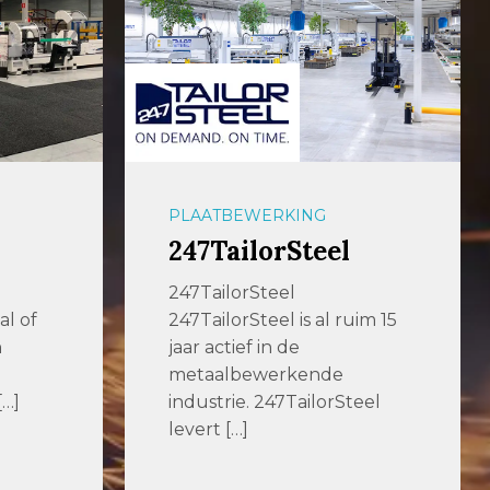
PLAATBEWERKING
aalbers|wico
Met ons geavanceerde
im 15
machinepark kunnen we
elke denkbare bewerking
voor u uitvoeren, met de […]
eel