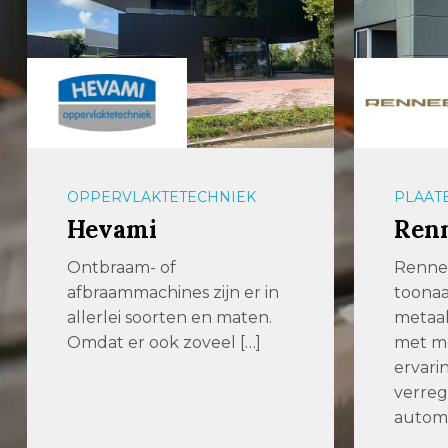
PLAATBEWERKING
ZAAGM
Renneberg
Pro
Renneberg is een
Zaagt 
toonaangevend
verspa
metaalbewerkingsbedrijf
stelt 
met meer dan 100 jaar
nauwk
ervaring. Dankzij
betrou
verregaande
automatisering […]