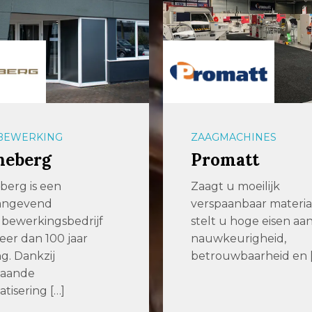
ACHINES
PLAATBEWERKING
matt
247TailorSteel
u moeilijk
247TailorSteel
anbaar materiaal of
247TailorSteel is al ru
u hoge eisen aan
jaar actief in de
eurigheid,
metaalbewerkende
wbaarheid en […]
industrie. 247TailorSt
levert […]