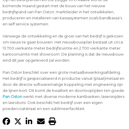
komende maand gestart met de bouw van het nieuwe
bedrijfspand van Pan Oston, marktleider in het ontwikkelen,
produceren en installeren van kassasystemen zoals bandkassa’s
en self service systemen.
Vanwege de ontwikkeling en de groei van het bedrijf is gekozen
om nieuw te gaan bouwen. Het nieuwbouwplan bestaat uit circa
13.700 vierkante meter bedrijfsruimte en 2.700 vierkante meter
kantoorruimte met showroom. De planning is dat de nieuwbouw
eind dit jaar opgeleverd zal worden.
Pan Oston beschikt over een grote metaalbewerkingsafdeling.
Het bedrijf is gespecialiseerd in productie vanuit (plaat)metaal en
door de directe softwarematige koppeling met engineering zijn
de lijnen kort. Dit komt de kwaliteit en doorlooptijden ten goede.
Pan Oston
werkt met diverse moderne kantbanken, lasersnijders
en lasrobots. Ook beschikt het bedrijf over een eigen
poedercoatstraat en een sublimeerfaciliteit.