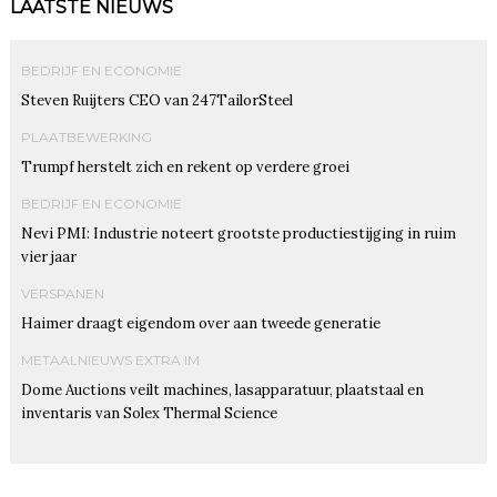
LAATSTE NIEUWS
BEDRIJF EN ECONOMIE
Steven Ruijters CEO van 247TailorSteel
PLAATBEWERKING
Trumpf herstelt zich en rekent op verdere groei
BEDRIJF EN ECONOMIE
Nevi PMI: Industrie noteert grootste productiestijging in ruim
vier jaar
VERSPANEN
Haimer draagt eigendom over aan tweede generatie
METAALNIEUWS EXTRA IM
Dome Auctions veilt machines, lasapparatuur, plaatstaal en
inventaris van Solex Thermal Science