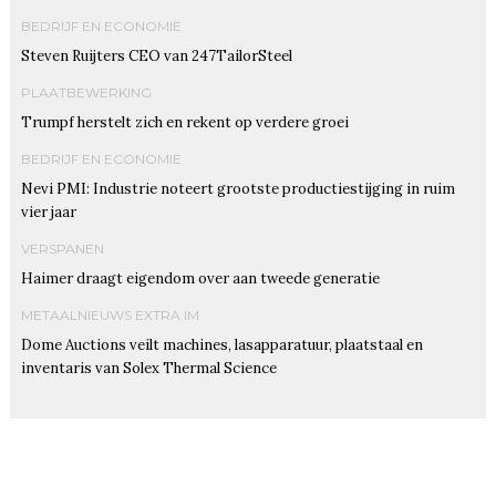
BEDRIJF EN ECONOMIE
Steven Ruijters CEO van 247TailorSteel
PLAATBEWERKING
Trumpf herstelt zich en rekent op verdere groei
BEDRIJF EN ECONOMIE
Nevi PMI: Industrie noteert grootste productiestijging in ruim
vier jaar
VERSPANEN
Haimer draagt eigendom over aan tweede generatie
METAALNIEUWS EXTRA IM
Dome Auctions veilt machines, lasapparatuur, plaatstaal en
inventaris van Solex Thermal Science