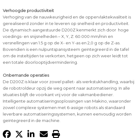
Verhoogde productiviteit
Verhoging van de nauwkeurigheid en de oppervlaktekwaliteit is
gerealiseerd zonder in te leveren op snelheid en productiviteit.
De dynamisch aangestuurde D200Z kenmerkt zich door hoge
voedings- en snijsnelheden – X, Y, Z: 60.000 mm/min en
versnellingen van 1.5 g op de X- en Y-as en 2,0 g op de Z-as.
Bovendien is een nulpuntspansysteem geïntegreerd in de tafel
om de insteltijden te verkorten, hetgeen op zich weer leidt tot
een totale doorlooptijdvermindering.
Onbemande operaties
De D200Z is klaar voor zowel pallet- als werkstukhandling, waarbij
de robotroldeur opzij de weg opent naar automatisering. In alle
situaties blijft de voorkant vrij voor de vakmanbediener.
Intelligente automatiseringsoplossingen van Makino, waaronder
zowel complexe systemen met 6-assige robots als standaard
leverbare automatiseringssystemen, kunnen eenvoudig worden
geïntegreerd in de machine.