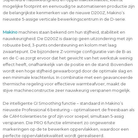
mogelijke footprint en eenvoudig te automatiseren productie zijn
de belangrijkste kenmerken van de nieuwe D200Z, Makino’s
nieuwste 5-assige verticale bewerkingscentrum in de D-serie.
Makino
machines staan bekend om hun stijfheid, stabiliteit en
nauwkeurigheid. De D200Z is daarop geen uitzondering met zijn
robuuste bed, 3-punts ondersteuning en kolom met laag
zwaartepunt. De bijzondere Z-vormige configuratie van de B-as
en de C-as zorgt ervoor dat het gewicht van het werkstuk weinig
effect heeft, onafhankelijk van de positie en de stand. Bovendien
wordt een hoge stijfheid gewaarborgd door de optimale slag en
een minimale krachtenlus. In combinatie met een geavanceerde
thermische regeling voor effectieve warmteafvoer, maakt de
stijve machineconstructie zeer nauwkeurig verspanen mogelijk.
De intelligente GI Smoothing functie – standaard in Makino’s
nieuwste Professional 6 besturing – optimaliseert de freesbaan als
de CAM-toleranties te grof zijn voor soepel, simultaan 5-assig
verspanen. Die PRO 6 functie elimineert zo ongewenste
markeringen op de te bewerken oppervlakken, waardoor een
perfecte oppervlaktekwaliteit wordt gerealiseerd.