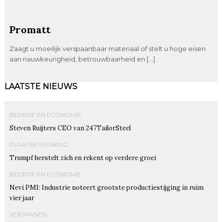
Promatt
Zaagt u moeilijk verspaanbaar materiaal of stelt u hoge eisen
aan nauwkeurigheid, betrouwbaarheid en […]
LAATSTE NIEUWS
BEDRIJF EN ECONOMIE
Steven Ruijters CEO van 247TailorSteel
PLAATBEWERKING
Trumpf herstelt zich en rekent op verdere groei
BEDRIJF EN ECONOMIE
Nevi PMI: Industrie noteert grootste productiestijging in ruim
vier jaar
VERSPANEN