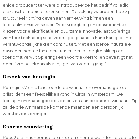
enige producent ter wereld introduceerde het bedrijf volledig
elektrische mobiele torenkranen. De vakjury waardeert hoe zij
structureel richting geven aan vernieuwing binnen een
kapitaalintensieve sector. Door vroegtijdig en consequent te
kiezen voor elektrificatie en duurzame innovatie, laat Spierings
zien hoe technologische vooruitgang hand in hand kan gaan met
verantwoordelijkheid en continuïteit. Met een sterke industriële
basis, een hechte familiecultuur en een duidelijke blik op de
toekomst vervult Spierings een voortrekkersrol en bevestigt het
bedrijf zijn betekenis als aanjager van vooruitgang.”
Bezoek van koningin
Koningin Máxima feliciteerde de winnaar en overhandigde de
prijs tijdens een feestelijke avond in Circa in Amsterdam. De
koningin overhandigde ook de prijzen aan de andere winnaars. Zij
zal de drie winnaars de komende maanden een persoonlijk
werkbezoek brengen.
Enorme waardering
Koos Spierings noemde de prijs een enorme waardering voor alle