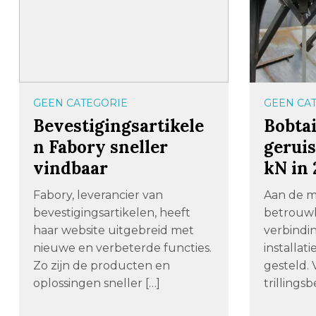
GEEN CATEGORIE
GEEN CA
Bevestigingsartikele
Bobtai
n Fabory sneller
geruis
vindbaar
kN in
Fabory, leverancier van
Aan de m
bevestigingsartikelen, heeft
betrouwb
haar website uitgebreid met
verbindi
nieuwe en verbeterde functies.
installat
Zo zijn de producten en
gesteld.
oplossingen sneller […]
trillingsb