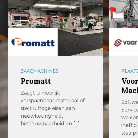
PLAATBEWERKING
OPSLA
Voortman Steel
aalb
Machinery
Effici
slimm
Software | Machines |
voor p
Service Bij Voortman nemen
langgo
we complexiteit en
gelede
inefficiëntie in
staalproductie […]