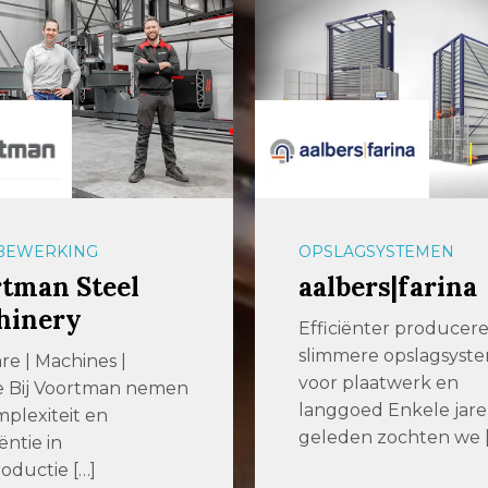
GSYSTEMEN
PLAATBEWERKING
ers|farina
Assink & Schi
ënter produceren met
Assink & Schipholt is 
ere opslagsystemen
een eeuw een vertr
laatwerk en
adres voor hoogwaar
ed Enkele jaren
metaalbewerking […]
n zochten we […]