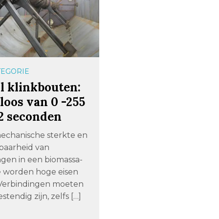
TEGORIE
l klinkbouten:
loos van 0 -255
 2 seconden
echanische sterkte en
aarheid van
ngen in een biomassa-
ie worden hoge eisen
 Verbindingen moeten
estendig zijn, zelfs […]