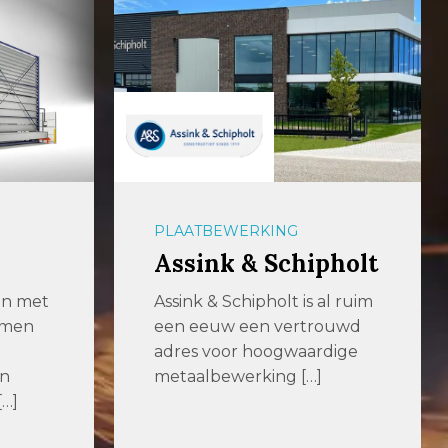
OPLAGE
pholt
54U Media
al ruim
De uitgever met het
ouwd
hoogste bereik in de metaal
dige
met de titels MetaalNieuws,
VerspaningsNieuws […]