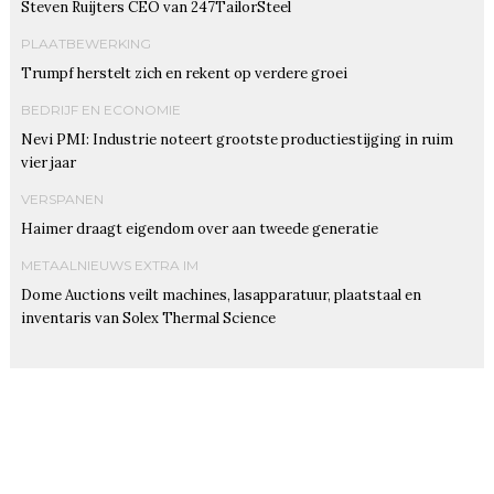
Steven Ruijters CEO van 247TailorSteel
PLAATBEWERKING
Trumpf herstelt zich en rekent op verdere groei
BEDRIJF EN ECONOMIE
Nevi PMI: Industrie noteert grootste productiestijging in ruim
vier jaar
VERSPANEN
Haimer draagt eigendom over aan tweede generatie
METAALNIEUWS EXTRA IM
Dome Auctions veilt machines, lasapparatuur, plaatstaal en
inventaris van Solex Thermal Science