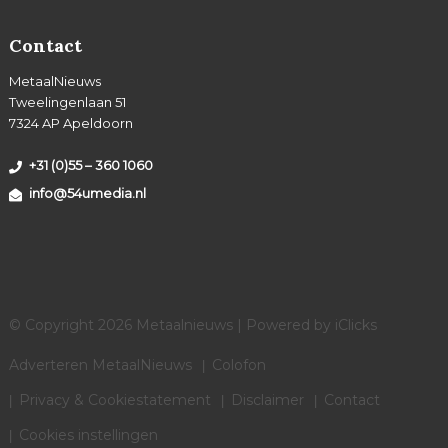
Contact
MetaalNieuws
Tweelingenlaan 51
7324 AP Apeldoorn
+31 (0)55 – 360 1060
info@54umedia.nl
© Copyright 2026 Metaalnieuws | Powered by
iClicks
Adverteren MetaalNieuws
Colofon
Privacy & Cookiestatement
Disclaimer
Contact
Cookies instellingen