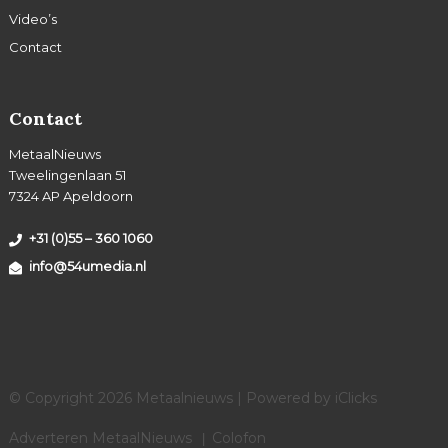
Video’s
Contact
Contact
MetaalNieuws
Tweelingenlaan 51
7324 AP Apeldoorn
+31 (0)55 – 360 1060
info@54umedia.nl
© Copyright 2026 Metaalnieuws | Powered by
iClicks
Adverteren MetaalNieuws
Colofon