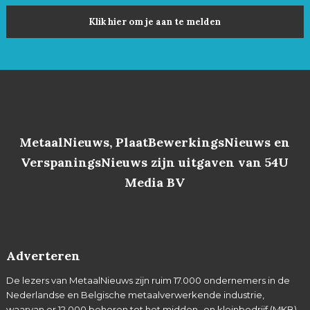
Klik hier om je aan te melden
MetaalNieuws, PlaatBewerkingsNieuws en
VerspaningsNieuws zijn uitgaven van 54U
Media BV
Adverteren
De lezers van MetaalNieuws zijn ruim 17.000 ondernemers in de
Nederlandse en Belgische metaalverwerkende industrie,
waarvan er 12.000 behoren tot het midden- en kleinbedrijf (MKB).