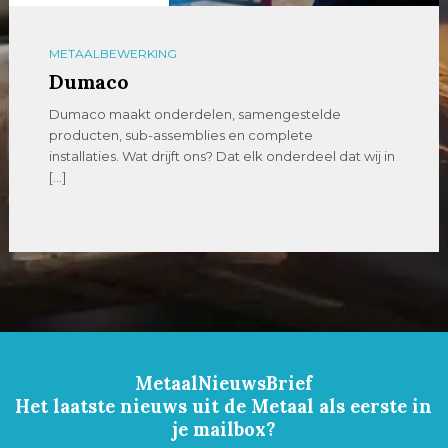
METAALBEWERKING
Dumaco
Dumaco maakt onderdelen, samengestelde
producten, sub-assemblies en complete
installaties. Wat drijft ons? Dat elk onderdeel dat wij in
[…]
MetaalNieuwsBrief
Het laatste nieuws uit de Metaal als eerste in
je mailbox?