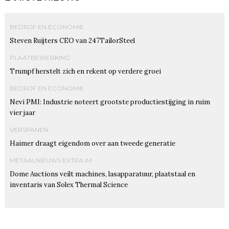
BEDRIJF EN ECONOMIE
Steven Ruijters CEO van 247TailorSteel
PLAATBEWERKING
Trumpf herstelt zich en rekent op verdere groei
BEDRIJF EN ECONOMIE
Nevi PMI: Industrie noteert grootste productiestijging in ruim
vier jaar
VERSPANEN
Haimer draagt eigendom over aan tweede generatie
METAALNIEUWS EXTRA IM
Dome Auctions veilt machines, lasapparatuur, plaatstaal en
inventaris van Solex Thermal Science