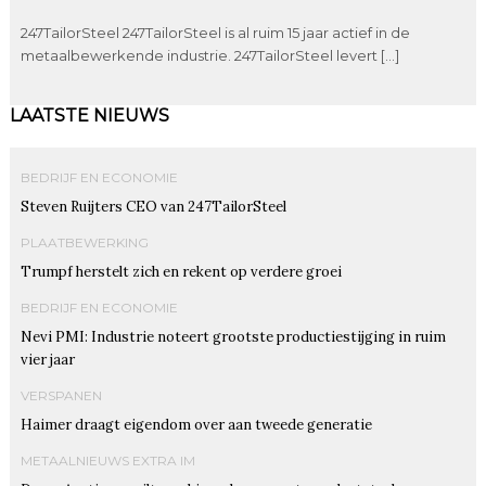
247TailorSteel 247TailorSteel is al ruim 15 jaar actief in de
metaalbewerkende industrie. 247TailorSteel levert […]
LAATSTE NIEUWS
BEDRIJF EN ECONOMIE
Steven Ruijters CEO van 247TailorSteel
PLAATBEWERKING
Trumpf herstelt zich en rekent op verdere groei
BEDRIJF EN ECONOMIE
Nevi PMI: Industrie noteert grootste productiestijging in ruim
vier jaar
VERSPANEN
Haimer draagt eigendom over aan tweede generatie
METAALNIEUWS EXTRA IM