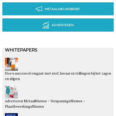
METAALNIEUWSBRIEF
ADVERTEREN
WHITEPAPERS
Hoe u succesvol omgaat met stof, lawaai en trillingen bij het zagen
en slijpen
Adverteren MetaalNieuws – VerspaningsNieuws –
PlaatBewerkingsNieuws