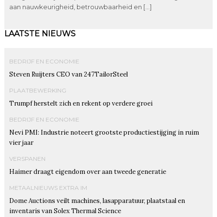
aan nauwkeurigheid, betrouwbaarheid en […]
LAATSTE NIEUWS
BEDRIJF EN ECONOMIE
Steven Ruijters CEO van 247TailorSteel
PLAATBEWERKING
Trumpf herstelt zich en rekent op verdere groei
BEDRIJF EN ECONOMIE
Nevi PMI: Industrie noteert grootste productiestijging in ruim
vier jaar
VERSPANEN
Haimer draagt eigendom over aan tweede generatie
METAALNIEUWS EXTRA IM
Dome Auctions veilt machines, lasapparatuur, plaatstaal en
inventaris van Solex Thermal Science