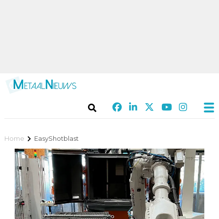
Home
EasyShotblast