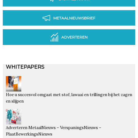
METAALNIEUWSBRIEF
ADVERTEREN
WHITEPAPERS
Hoe u succesvol omgaat met stof, lawaai en trillingen bij het zagen
en slijpen
Adverteren MetaalNieuws – VerspaningsNieuws –
PlaatBewerkingsNieuws