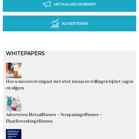
METAALNIEUWSBRIEF
ADVERTEREN
WHITEPAPERS
Hoe u succesvol omgaat met stof, lawaai en trillingen bij het zagen
en slijpen
Adverteren MetaalNieuws – VerspaningsNieuws –
PlaatBewerkingsNieuws