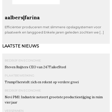
aalbers|farina
Efficiënter produceren met slimmere opslagsystemen voor
plaatwerk en langgoed Enkele jaren geleden zochten we […]
LAATSTE NIEUWS
BEDRIJF EN ECONOMIE
Steven Ruijters CEO van 247TailorSteel
PLAATBEWERKING
Trumpf herstelt zich en rekent op verdere groei
BEDRIJF EN ECONOMIE
Nevi PMI: Industrie noteert grootste productiestijging in ruim
vier jaar
VERSPANEN