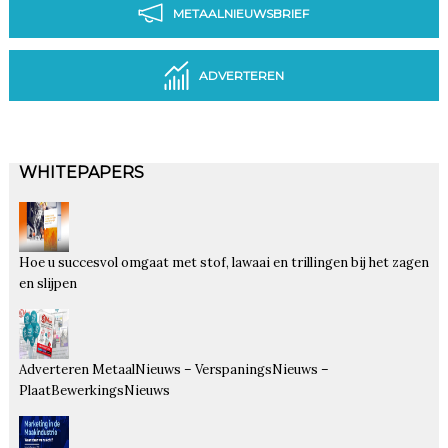
METAALNIEUWSBRIEF
ADVERTEREN
WHITEPAPERS
Hoe u succesvol omgaat met stof, lawaai en trillingen bij het zagen
en slijpen
Adverteren MetaalNieuws – VerspaningsNieuws –
PlaatBewerkingsNieuws