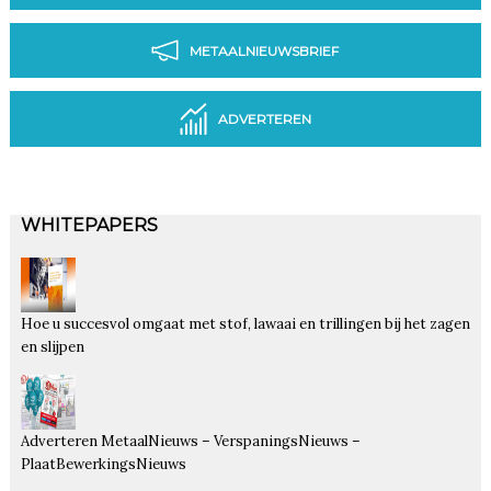
METAALNIEUWSBRIEF
ADVERTEREN
WHITEPAPERS
Hoe u succesvol omgaat met stof, lawaai en trillingen bij het zagen
en slijpen
Adverteren MetaalNieuws – VerspaningsNieuws –
PlaatBewerkingsNieuws