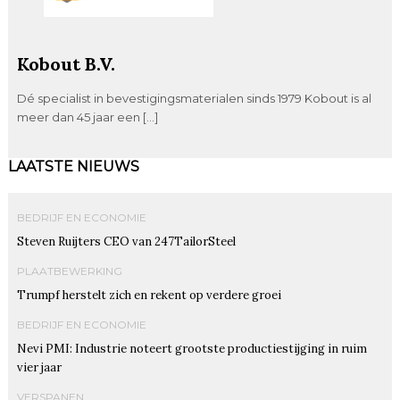
Kobout B.V.
Dé specialist in bevestigingsmaterialen sinds 1979 Kobout is al
meer dan 45 jaar een […]
LAATSTE NIEUWS
BEDRIJF EN ECONOMIE
Steven Ruijters CEO van 247TailorSteel
PLAATBEWERKING
Trumpf herstelt zich en rekent op verdere groei
BEDRIJF EN ECONOMIE
Nevi PMI: Industrie noteert grootste productiestijging in ruim
vier jaar
VERSPANEN