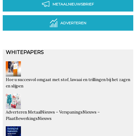
METAALNIEUWSBRIEF
ADVERTEREN
WHITEPAPERS
Hoe u succesvol omgaat met stof, lawaai en trillingen bij het zagen
en slijpen
Adverteren MetaalNieuws – VerspaningsNieuws –
PlaatBewerkingsNieuws