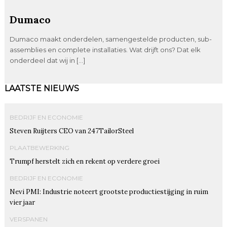
Dumaco
Dumaco maakt onderdelen, samengestelde producten, sub-
assemblies en complete installaties. Wat drijft ons? Dat elk
onderdeel dat wij in […]
LAATSTE NIEUWS
BEDRIJF EN ECONOMIE
Steven Ruijters CEO van 247TailorSteel
PLAATBEWERKING
Trumpf herstelt zich en rekent op verdere groei
BEDRIJF EN ECONOMIE
Nevi PMI: Industrie noteert grootste productiestijging in ruim
vier jaar
VERSPANEN