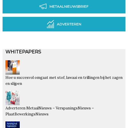
METAALNIEUWSBRIEF
ADVERTEREN
WHITEPAPERS
Hoe u succesvol omgaat met stof, lawaai en trillingen bij het zagen
en slijpen
Adverteren MetaalNieuws – VerspaningsNieuws –
PlaatBewerkingsNieuws