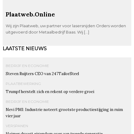
Plaatweb.Online
Wij zijn Plaatweb, uw partner voor lasersnijden Orders worden
uitgevoerd door Metaalbedrijf Baas. Wij […]
LAATSTE NIEUWS
BEDRIJF EN ECONOMIE
Steven Ruijters CEO van 247TailorSteel
PLAATBEWERKING
Trumpf herstelt zich en rekent op verdere groei
BEDRIJF EN ECONOMIE
Nevi PMI: Industrie noteert grootste productiestijging in ruim
vier jaar
VERSPANEN
Haimer draagt eigendom over aan tweede generatie