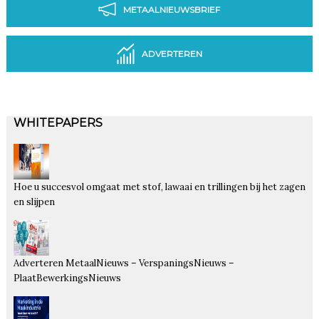
METAALNIEUWSBRIEF
ADVERTEREN
WHITEPAPERS
Hoe u succesvol omgaat met stof, lawaai en trillingen bij het zagen
en slijpen
Adverteren MetaalNieuws – VerspaningsNieuws –
PlaatBewerkingsNieuws