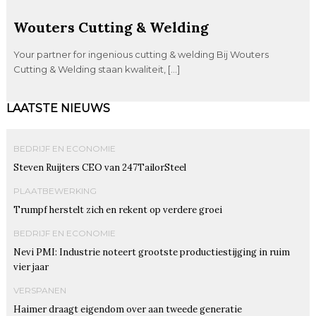
Wouters Cutting & Welding
Your partner for ingenious cutting & welding Bij Wouters
Cutting & Welding staan kwaliteit, […]
LAATSTE NIEUWS
BEDRIJF EN ECONOMIE
Steven Ruijters CEO van 247TailorSteel
PLAATBEWERKING
Trumpf herstelt zich en rekent op verdere groei
BEDRIJF EN ECONOMIE
Nevi PMI: Industrie noteert grootste productiestijging in ruim
vier jaar
VERSPANEN
Haimer draagt eigendom over aan tweede generatie