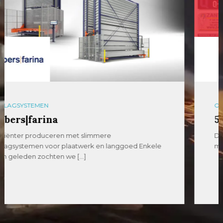
OPLAGE
54U Media
De uitgever met het hoogste bereik in de metaal
met de titels MetaalNieuws, VerspaningsNieuws […]