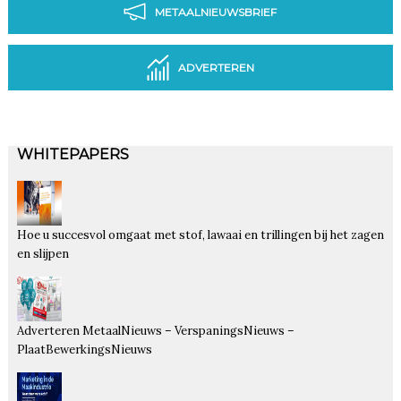
METAALNIEUWSBRIEF
ADVERTEREN
WHITEPAPERS
Hoe u succesvol omgaat met stof, lawaai en trillingen bij het zagen
en slijpen
Adverteren MetaalNieuws – VerspaningsNieuws –
PlaatBewerkingsNieuws