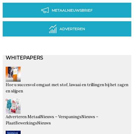
METAALNIEUWSBRIEF
ADVERTEREN
WHITEPAPERS
Hoe u succesvol omgaat met stof, lawaai en trillingen bij het zagen
en slijpen
Adverteren MetaalNieuws – VerspaningsNieuws –
PlaatBewerkingsNieuws