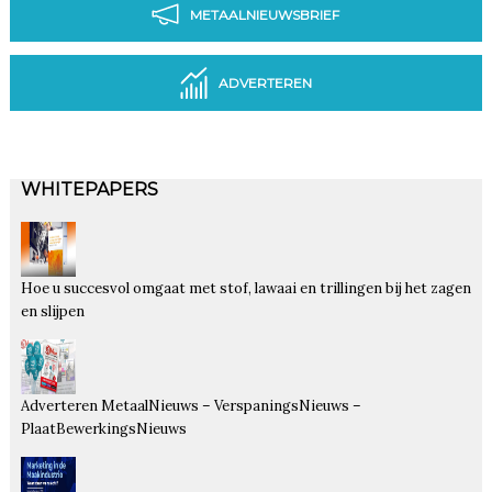
METAALNIEUWSBRIEF
ADVERTEREN
WHITEPAPERS
Hoe u succesvol omgaat met stof, lawaai en trillingen bij het zagen
en slijpen
Adverteren MetaalNieuws – VerspaningsNieuws –
PlaatBewerkingsNieuws