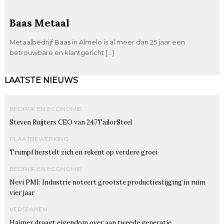
Baas Metaal
Metaalbedrijf Baas in Almelo is al meer dan 25 jaar een
betrouwbare en klantgericht […]
LAATSTE NIEUWS
BEDRIJF EN ECONOMIE
Steven Ruijters CEO van 247TailorSteel
PLAATBEWERKING
Trumpf herstelt zich en rekent op verdere groei
BEDRIJF EN ECONOMIE
Nevi PMI: Industrie noteert grootste productiestijging in ruim
vier jaar
VERSPANEN
Haimer draagt eigendom over aan tweede generatie