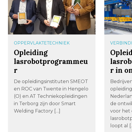
OPPERVLAKTETECHNIEK
VERBIND
Opleiding
Oplei
lasrobotprogrammeu
lasro
r
r in o
De opleidingsinstituten SMEOT
Bedrijve
en ROC van Twente in Hengelo
opleiding
(O) en AT Techniekopleidingen
Nederla
in Terborg zijn door Smart
de ontwik
Welding Factory […]
voor het
lasrobot
loopt al [