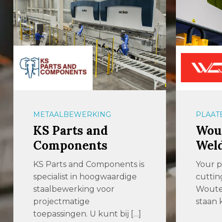
METAALBEWERKING
PLAAT
KS Parts and
Wout
Components
Wel
KS Parts and Components is
Your p
specialist in hoogwaardige
cuttin
staalbewerking voor
Woute
projectmatige
staan k
toepassingen. U kunt bij […]