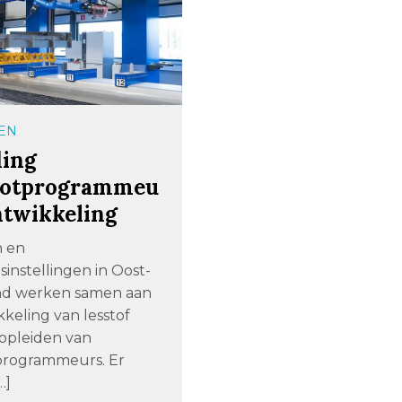
EN
ding
botprogrammeu
ntwikkeling
n en
sinstellingen in Oost-
nd werken samen aan
keling van lesstof
 opleiden van
programmeurs. Er
…]