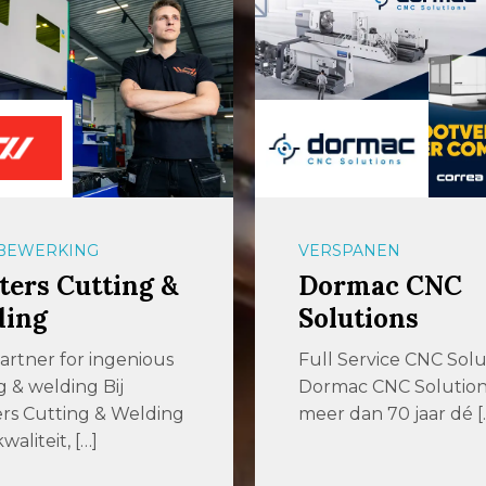
BEWERKING
VERSPANEN
ers Cutting &
Dormac CNC
ding
Solutions
artner for ingenious
Full Service CNC Solu
g & welding Bij
Dormac CNC Solutions 
rs Cutting & Welding
meer dan 70 jaar dé [
waliteit, […]