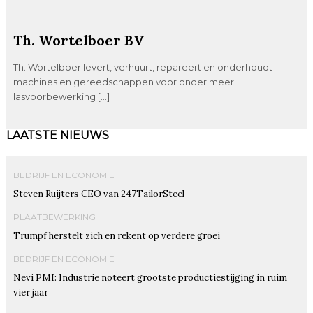
Th. Wortelboer BV
Th. Wortelboer levert, verhuurt, repareert en onderhoudt
machines en gereedschappen voor onder meer
lasvoorbewerking […]
LAATSTE NIEUWS
BEDRIJF EN ECONOMIE
Steven Ruijters CEO van 247TailorSteel
PLAATBEWERKING
Trumpf herstelt zich en rekent op verdere groei
BEDRIJF EN ECONOMIE
Nevi PMI: Industrie noteert grootste productiestijging in ruim
vier jaar