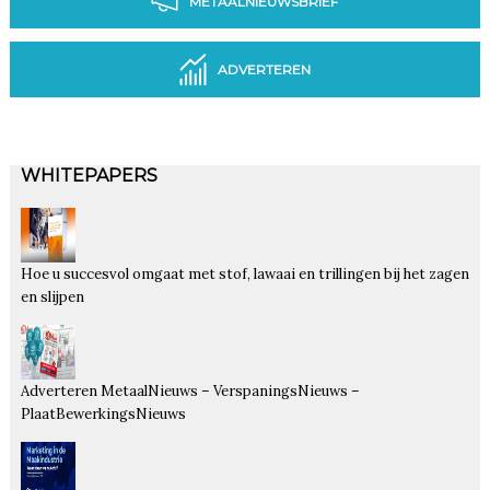
METAALNIEUWSBRIEF
ADVERTEREN
WHITEPAPERS
Hoe u succesvol omgaat met stof, lawaai en trillingen bij het zagen
en slijpen
Adverteren MetaalNieuws – VerspaningsNieuws –
PlaatBewerkingsNieuws