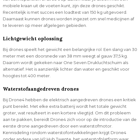
mobiele kraan uit de voeten kunt, zijn deze drones geschikt.
Recentelijk is met succes een loadtest van 150 kg uitgevoerd.
Daarnaast kunnen drones worden ingezet om snel medicijnen af
te leveren op meer afgelegen gebieden.
Lichtgewicht oplossing
Bij drones speelt het gewicht een belangrijke rol. Een slang van 30
meter met een doorsnede van 38 mm weegt al gauw 37,5 kg.
Daarom wordt gekeken naar One Seven Drukluchtschuim als
alternatief. Het is aanzienlijk lichter dan water en geschikt voor
hoogtes tot 400 meter.
Waterstofaangedreven drones
Bij Drone4 hebben de elektrisch aangedreven drones een kritiek
punt bereikt. Met elke extra batterij wordt het totale gewicht
groter, wat resulteert in een kortere vliegtijd. Om dit probleem
aan te pakken, bereidt Drone4 zich voor op de introductie van de
eerste drone aangedreven door een waterstofmotor.
Kennisdeling rondom waterstofontwikkelingen krijgt Drone4
onder andere van H2 Hub Twente, het waterstofplatform waar