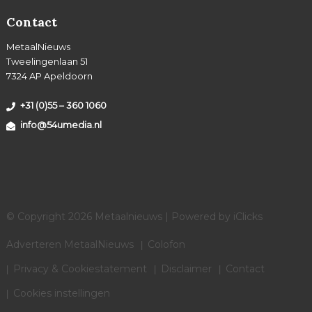
Contact
MetaalNieuws
Tweelingenlaan 51
7324 AP Apeldoorn
+31 (0)55 – 360 1060
info@54umedia.nl
© Copyright 2026 Metaalnieuws | Powered by
iClicks
Adverteren MetaalNieuws
Colofon
Privacy & Cookiestatement
Disclaimer
Contact
Cookies instellingen