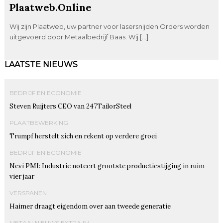
Plaatweb.Online
Wij zijn Plaatweb, uw partner voor lasersnijden Orders worden
uitgevoerd door Metaalbedrijf Baas. Wij […]
LAATSTE NIEUWS
BEDRIJF EN ECONOMIE
Steven Ruijters CEO van 247TailorSteel
PLAATBEWERKING
Trumpf herstelt zich en rekent op verdere groei
BEDRIJF EN ECONOMIE
Nevi PMI: Industrie noteert grootste productiestijging in ruim
vier jaar
VERSPANEN
Haimer draagt eigendom over aan tweede generatie
METAALNIEUWS EXTRA IM