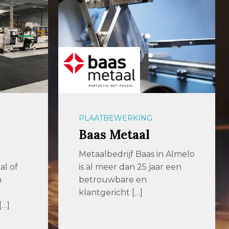
PLAATBEWERKING
Baas Metaal
Metaalbedrijf Baas in Almelo
al of
is al meer dan 25 jaar een
n
betrouwbare en
klantgericht […]
[…]