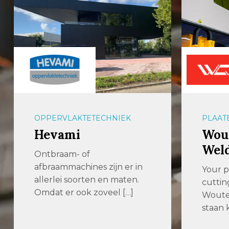
OPPERVLAKTETECHNIEK
PLAAT
Hevami
Wout
Wel
Ontbraam- of
afbraammachines zijn er in
Your p
allerlei soorten en maten.
cuttin
Omdat er ook zoveel […]
Woute
staan k