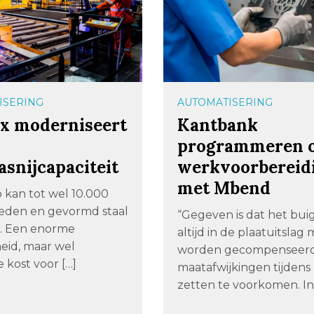
ISERING
AUTOMATISERING
ix moderniseert
Kantbank
programmeren 
snijcapaciteit
werkvoorbereid
met Mbend
 kan tot wel 10.000
eden en gevormd staal
“Gegeven is dat het buig
. Een enorme
altijd in de plaatuitslag
eid, maar wel
worden gecompenseer
e kost voor […]
maatafwijkingen tijdens
zetten te voorkomen. In