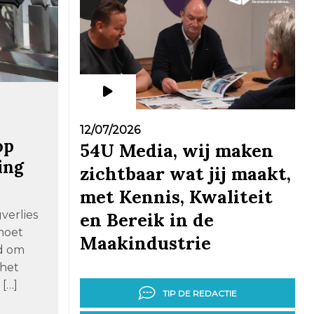
12/07/2026
op
54U Media, wij maken
ing
zichtbaar wat jij maakt,
met Kennis, Kwaliteit
verlies
en Bereik in de
 moet
Maakindustrie
d om
 het
 […]
TIP DE REDACTIE