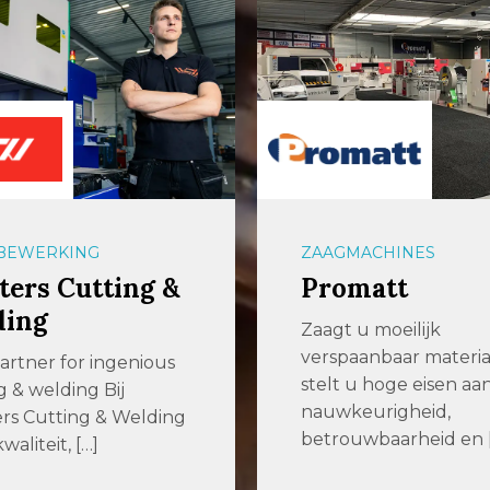
BEWERKING
ZAAGMACHINES
ers Cutting &
Promatt
ding
Zaagt u moeilijk
verspaanbaar materia
artner for ingenious
stelt u hoge eisen aa
g & welding Bij
nauwkeurigheid,
rs Cutting & Welding
betrouwbaarheid en 
waliteit, […]