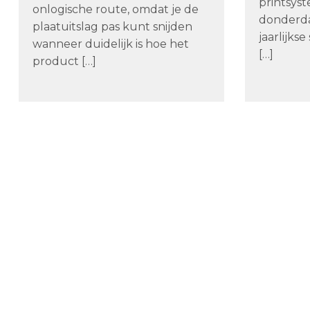
printsys
onlogische route, omdat je de
donderd
plaatuitslag pas kunt snijden
jaarlijk
wanneer duidelijk is hoe het
[…]
product […]