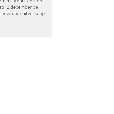
temen, organiseert op
ag 12 december de
se showroom uitverkoop