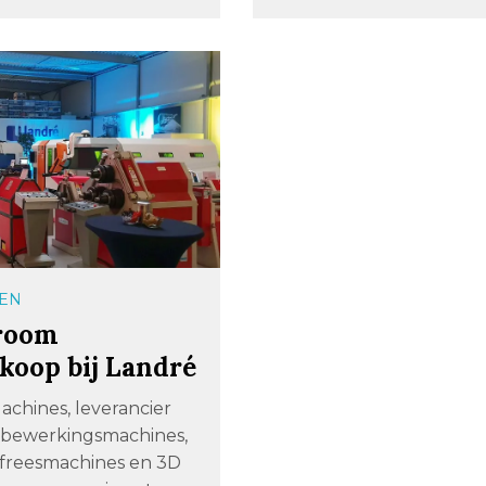
EN
room
koop bij Landré
achines, leverancier
tbewerkingsmachines,
n freesmachines en 3D