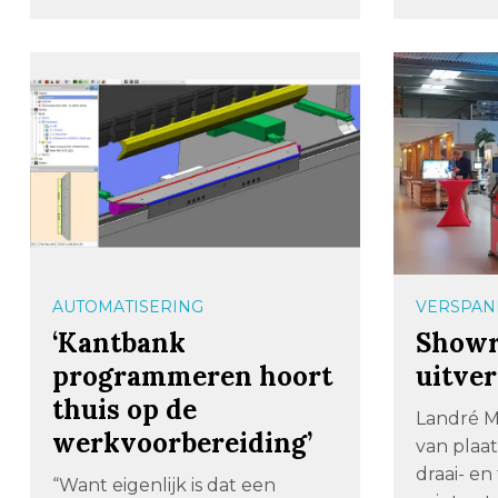
AUTOMATISERING
VERSPAN
‘Kantbank
Show
programmeren hoort
uitver
thuis op de
Landré M
werkvoorbereiding’
van plaa
draai- e
“Want eigenlijk is dat een