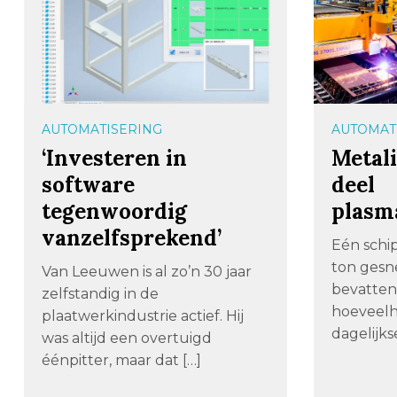
AUTOMATISERING
AUTOMAT
‘Investeren in
Metal
software
deel
tegenwoordig
plasma
vanzelfsprekend’
Eén schip
ton gesn
Van Leeuwen is al zo’n 30 jaar
bevatten
zelfstandig in de
hoeveelh
plaatwerkindustrie actief. Hij
dagelijks
was altijd een overtuigd
éénpitter, maar dat […]