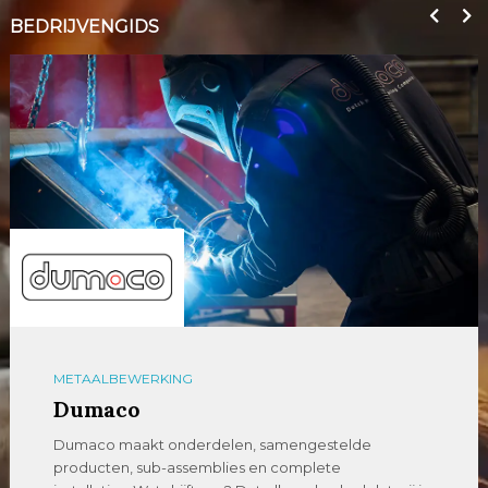
BEDRIJVENGIDS
METAALBEWERKING
Dumaco
Dumaco maakt onderdelen, samengestelde
producten, sub-assemblies en complete