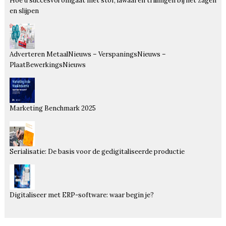
Hoe u succesvol omgaat met stof, lawaai en trillingen bij het zagen
en slijpen
Adverteren MetaalNieuws – VerspaningsNieuws –
PlaatBewerkingsNieuws
Marketing Benchmark 2025
Serialisatie: De basis voor de gedigitaliseerde productie
Digitaliseer met ERP-software: waar begin je?