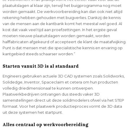
plaatuitslagen al klaar zijn, terwijl het buigprogramma nog moet
worden gemaakt. De werkvoorbereiding kan dan ook niet altijd
rekening hebben gehouden met buigverlies. Dankzij de kennis
van de mensen aan de kantbank komt het meestal wel goed. Al
kost dat vaak veel tijd aan proefzettingen. In het ergste geval
moeten nieuwe plaatuitslagen worden gemaakt, worden
halffabricaten afgekeurd of accepteert de klant de maatafwijking.
Punt is dat mensen met die specialistische kennis en ervaring op
kantgebied steeds schaarser worden.”
Starten vanuit 3D is al standaard
Engineers gebruiken actuele 3D CAD systemen zoals Solidworks,
Solidedge, Inventor, Spaceclaim et cetera om hun producten
volledig driedimensionaal te kunnen ontwerpen.
Plaatwerkbedrijven ontvangen dus steeds vaker 3D
samenstellingen direct uit deze solidmodelers ofwel via het STEP
formaat. Voor het plaatwerk productieproces vormt de 3D data
uit deze systemen het startpunt.
Alles centraal op werkvoorbereiding