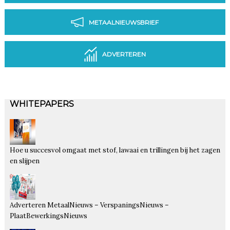
METAALNIEUWSBRIEF
ADVERTEREN
WHITEPAPERS
Hoe u succesvol omgaat met stof, lawaai en trillingen bij het zagen
en slijpen
Adverteren MetaalNieuws – VerspaningsNieuws –
PlaatBewerkingsNieuws