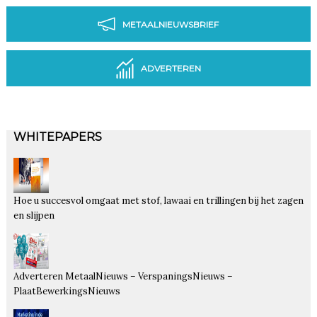
METAALNIEUWSBRIEF
ADVERTEREN
WHITEPAPERS
Hoe u succesvol omgaat met stof, lawaai en trillingen bij het zagen
en slijpen
Adverteren MetaalNieuws – VerspaningsNieuws –
PlaatBewerkingsNieuws