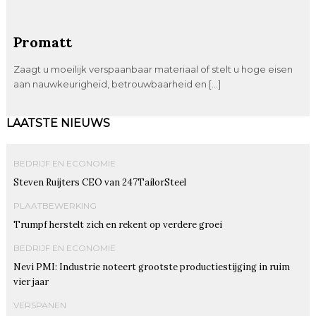
Promatt
Zaagt u moeilijk verspaanbaar materiaal of stelt u hoge eisen
aan nauwkeurigheid, betrouwbaarheid en […]
LAATSTE NIEUWS
BEDRIJF EN ECONOMIE
Steven Ruijters CEO van 247TailorSteel
PLAATBEWERKING
Trumpf herstelt zich en rekent op verdere groei
BEDRIJF EN ECONOMIE
Nevi PMI: Industrie noteert grootste productiestijging in ruim
vier jaar
VERSPANEN