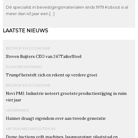
Dé specialist in bevestigingsmaterialen sinds 1979 Kobout is al
meer dan 45 jaar een […]
LAATSTE NIEUWS
BEDRIJF EN ECONOMIE
Steven Ruijters CEO van 247TailorSteel
PLAATBEWERKING
Trumpf herstelt zich en rekent op verdere groei
BEDRIJF EN ECONOMIE
Nevi PMI: Industrie noteert grootste productiestijging in ruim
vier jaar
VERSPANEN
Haimer draagt eigendom over aan tweede generatie
METAALNIEUWS EXTRA IM
Dome Auctions veilt machines, lasapparatuur, plaatstaal en