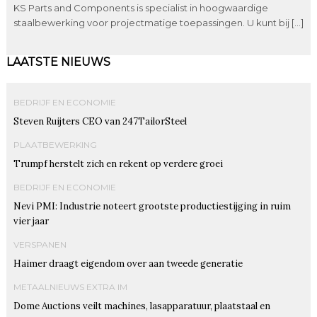
KS Parts and Components is specialist in hoogwaardige
staalbewerking voor projectmatige toepassingen. U kunt bij […]
LAATSTE NIEUWS
BEDRIJF EN ECONOMIE
Steven Ruijters CEO van 247TailorSteel
PLAATBEWERKING
Trumpf herstelt zich en rekent op verdere groei
BEDRIJF EN ECONOMIE
Nevi PMI: Industrie noteert grootste productiestijging in ruim
vier jaar
VERSPANEN
Haimer draagt eigendom over aan tweede generatie
METAALNIEUWS EXTRA IM
Dome Auctions veilt machines, lasapparatuur, plaatstaal en