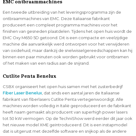
EMC ontbraammachines
Een tweede uitbreiding van het leveringsprogramma zijn de
ontbraammachines van EMC. Deze Italiaanse fabrikant
produceert een compleet programma machines voor het
finishen van gesneden plaatdelen. Tijdens het open huis wordt de
EMC Oxy M650 5D getoond. Dit is een compacte en veelzijdige
machine die aanvankelijk werd ontworpen voor het verwijderen
van oxidehuid, maar dankzij de snelwisselgereedschappen kan hij
binnen een paar minuten ook worden gebruikt voor ontbramen
of het maken van een radius aan de snijrand.
Cutlite Penta Benelux
CSBX organiseert het open huis samen met het zusterbedrijf
Fiber Laser Benelux
, dat sinds een aantal jaren de Italiaanse
fabrikant van fiberlasers Cutlite Penta vertegenwoordigt. Alle
machines worden volledig in Italië geproduceerd en de fabrikant
heeft naam gemaakt als producent van superhigh power lasers
tot 50 kW vermogen. Op de TechniShow werd eerder dit jaar ook
het nieuwe model XME geïntroduceerd. Dit is een instapmodel
dat is uitgerust met dezelfde software en snijkop als de andere