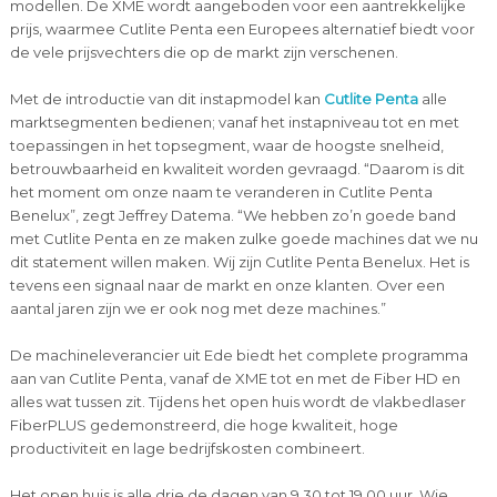
modellen. De XME wordt aangeboden voor een aantrekkelijke
prijs, waarmee Cutlite Penta een Europees alternatief biedt voor
de vele prijsvechters die op de markt zijn verschenen.
Met de introductie van dit instapmodel kan
Cutlite Penta
alle
marktsegmenten bedienen; vanaf het instapniveau tot en met
toepassingen in het topsegment, waar de hoogste snelheid,
betrouwbaarheid en kwaliteit worden gevraagd. “Daarom is dit
het moment om onze naam te veranderen in Cutlite Penta
Benelux”, zegt Jeffrey Datema. “We hebben zo’n goede band
met Cutlite Penta en ze maken zulke goede machines dat we nu
dit statement willen maken. Wij zijn Cutlite Penta Benelux. Het is
tevens een signaal naar de markt en onze klanten. Over een
aantal jaren zijn we er ook nog met deze machines.”
De machineleverancier uit Ede biedt het complete programma
aan van Cutlite Penta, vanaf de XME tot en met de Fiber HD en
alles wat tussen zit. Tijdens het open huis wordt de vlakbedlaser
FiberPLUS gedemonstreerd, die hoge kwaliteit, hoge
productiviteit en lage bedrijfskosten combineert.
Het open huis is alle drie de dagen van 9.30 tot 19.00 uur. Wie