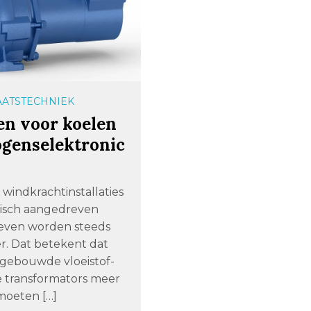
ATSTECHNIEK
n voor koelen
genselektronic
windkrachtinstallaties
risch aangedreven
even worden steeds
er. Dat betekent dat
ngebouwde vloeistof-
 transformators meer
oeten […]