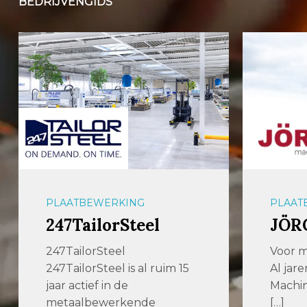
BEDRIJVENGIDS
PLAATBEWERKING
VERSP
JÖRG Machines
Dor
Solu
Voor machines die werken
Al jarenlang zijn wij bij JÖRG
Full S
Machines BV fabrikant en
Dormac
[…]
meer d