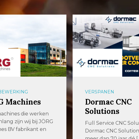
ANEN
PLAATBEWERKING
mac CNC
GICOM
tions
Metaalbewerk
ervice CNC Solutions
IJzersterk vakmansc
 CNC Solutions is al
maat. GICOM is een
an 70 jaar dé […]
veelzijdig