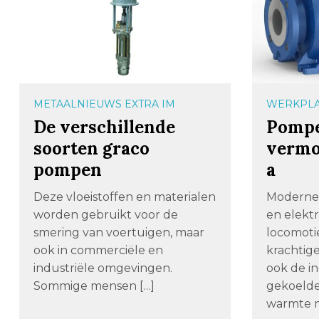
METAALNIEUWS EXTRA IM
WERKPLA
De verschillende
Pompe
soorten graco
vermo
pompen
a
Deze vloeistoffen en materialen
Moderne 
worden gebruikt voor de
en elekt
smering van voertuigen, maar
locomoti
ook in commerciële en
krachtig
industriële omgevingen.
ook de i
Sommige mensen […]
gekoelde
warmte m