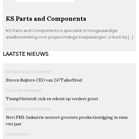
KS Parts and Components
KS Parts and Components is specialist in hoogwaardige
staalbewerking voor projectmatige toepassingen. U kunt bij […]
LAATSTE NIEUWS
BEDRIJF EN ECONOMIE
Steven Ruijters CEO van 247TailorSteel
PLAATBEWERKING
Trumpf herstelt zich en rekent op verdere groei
BEDRIJF EN ECONOMIE
Nevi PMI: Industrie noteert grootste productiestijging in ruim
vier jaar
VERSPANEN