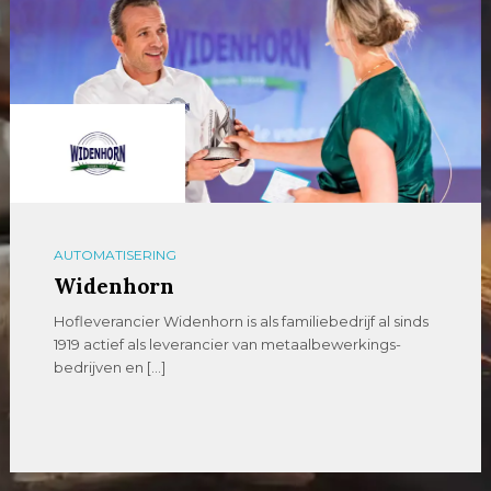
ZAAGMACHINES
Promatt
Zaagt u moeilijk verspaanbaar materiaal of stelt u
hoge eisen aan nauwkeurigheid, betrouwbaarheid en
[…]