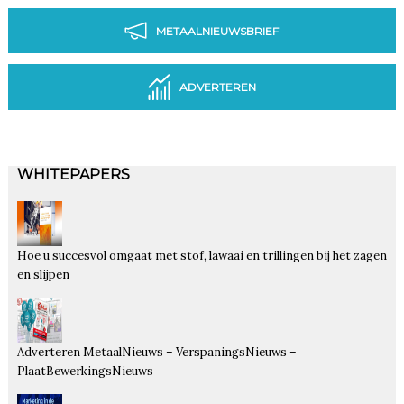
METAALNIEUWSBRIEF
ADVERTEREN
WHITEPAPERS
Hoe u succesvol omgaat met stof, lawaai en trillingen bij het zagen
en slijpen
Adverteren MetaalNieuws – VerspaningsNieuws –
PlaatBewerkingsNieuws