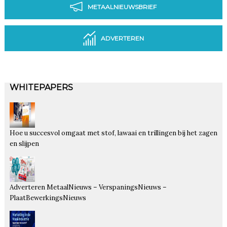
METAALNIEUWSBRIEF
ADVERTEREN
WHITEPAPERS
Hoe u succesvol omgaat met stof, lawaai en trillingen bij het zagen
en slijpen
Adverteren MetaalNieuws – VerspaningsNieuws –
PlaatBewerkingsNieuws