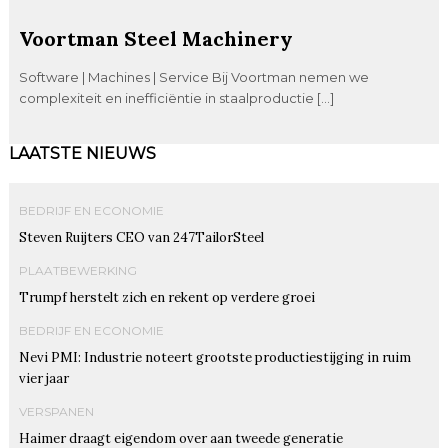
Voortman Steel Machinery
Software | Machines | Service Bij Voortman nemen we
complexiteit en inefficiëntie in staalproductie […]
LAATSTE NIEUWS
BEDRIJF EN ECONOMIE
Steven Ruijters CEO van 247TailorSteel
PLAATBEWERKING
Trumpf herstelt zich en rekent op verdere groei
BEDRIJF EN ECONOMIE
Nevi PMI: Industrie noteert grootste productiestijging in ruim
vier jaar
VERSPANEN
Haimer draagt eigendom over aan tweede generatie