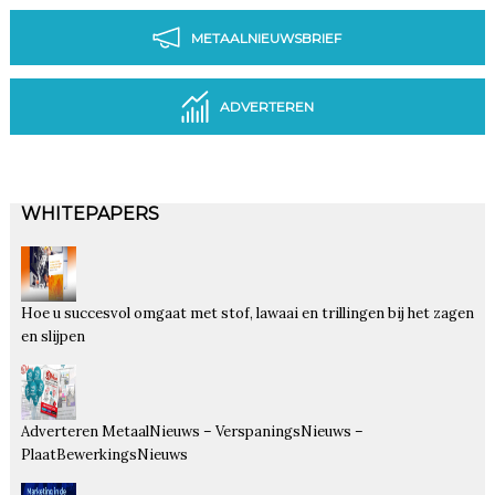
METAALNIEUWSBRIEF
ADVERTEREN
WHITEPAPERS
Hoe u succesvol omgaat met stof, lawaai en trillingen bij het zagen
en slijpen
Adverteren MetaalNieuws – VerspaningsNieuws –
PlaatBewerkingsNieuws