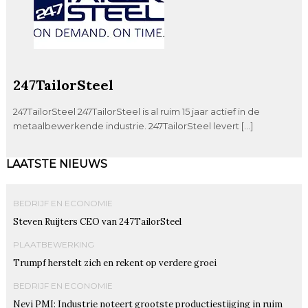
247TailorSteel
247TailorSteel 247TailorSteel is al ruim 15 jaar actief in de
metaalbewerkende industrie. 247TailorSteel levert […]
LAATSTE NIEUWS
BEDRIJF EN ECONOMIE
Steven Ruijters CEO van 247TailorSteel
PLAATBEWERKING
Trumpf herstelt zich en rekent op verdere groei
BEDRIJF EN ECONOMIE
Nevi PMI: Industrie noteert grootste productiestijging in ruim