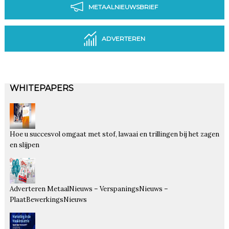
METAALNIEUWSBRIEF
ADVERTEREN
WHITEPAPERS
Hoe u succesvol omgaat met stof, lawaai en trillingen bij het zagen
en slijpen
Adverteren MetaalNieuws – VerspaningsNieuws –
PlaatBewerkingsNieuws