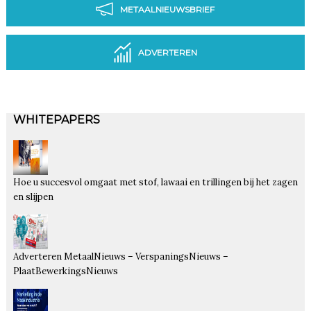
METAALNIEUWSBRIEF
ADVERTEREN
WHITEPAPERS
Hoe u succesvol omgaat met stof, lawaai en trillingen bij het zagen
en slijpen
Adverteren MetaalNieuws – VerspaningsNieuws –
PlaatBewerkingsNieuws