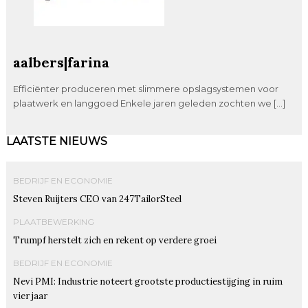
aalbers|farina
Efficiënter produceren met slimmere opslagsystemen voor
plaatwerk en langgoed Enkele jaren geleden zochten we […]
LAATSTE NIEUWS
BEDRIJF EN ECONOMIE
Steven Ruijters CEO van 247TailorSteel
PLAATBEWERKING
Trumpf herstelt zich en rekent op verdere groei
BEDRIJF EN ECONOMIE
Nevi PMI: Industrie noteert grootste productiestijging in ruim
vier jaar