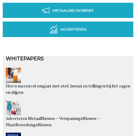
METAALNIEUWSBRIEF
ADVERTEREN
WHITEPAPERS
Hoe u succesvol omgaat met stof, lawaai en trillingen bij het zagen
en slijpen
Adverteren MetaalNieuws – VerspaningsNieuws –
PlaatBewerkingsNieuws