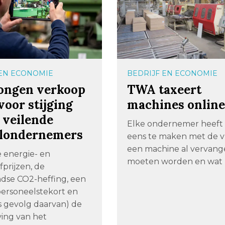
 EN ECONOMIE
BEDRIJF EN ECONOMIE
ngen verkoop
TWA taxeert
voor stijging
machines onlin
 veilende
Elke ondernemer heeft
londernemers
eens te maken met de v
een machine al vervan
e energie- en
moeten worden en wat 
prijzen, de
dse CO2-heffing, een
personeelstekort en
s gevolg daarvan) de
ving van het