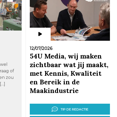
12/07/2026
e
54U Media, wij maken
zichtbaar wat jij maakt,
 wel
raag of
met Kennis, Kwaliteit
gen zou
en Bereik in de
[…]
Maakindustrie
TIP DE REDACTIE