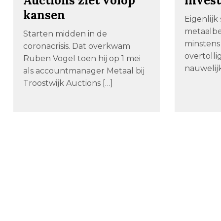
Auctions ziet volop
inves
kansen
Eigenlijk 
metaalbed
Starten midden in de
minstens
coronacrisis. Dat overkwam
overtollig
Ruben Vogel toen hij op 1 mei
nauwelijk
als accountmanager Metaal bij
Troostwijk Auctions […]