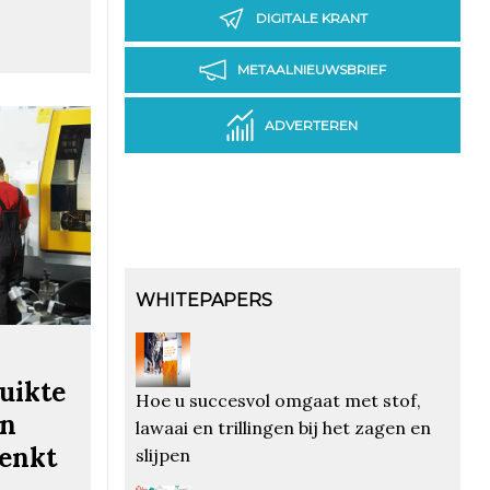
DIGITALE KRANT
METAALNIEUWSBRIEF
ADVERTEREN
WHITEPAPERS
uikte
Hoe u succesvol omgaat met stof,
en
lawaai en trillingen bij het zagen en
denkt
slijpen