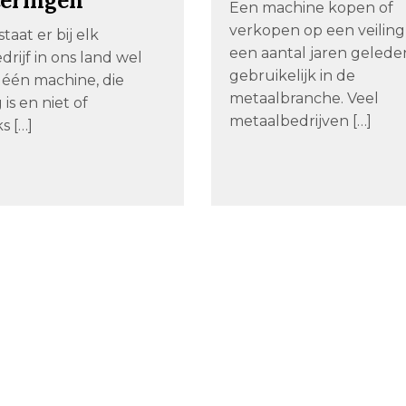
teringen
Een machine kopen of
verkopen op een veiling
staat er bij elk
een aantal jaren gelede
rijf in ons land wel
gebruikelijk in de
 één machine, die
metaalbranche. Veel
 is en niet of
metaalbedrijven […]
s […]