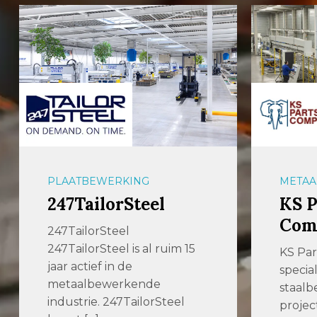
PLAATBEWERKING
METAA
247TailorSteel
KS P
Com
247TailorSteel
247TailorSteel is al ruim 15
KS Par
jaar actief in de
specia
metaalbewerkende
staalb
industrie. 247TailorSteel
projec