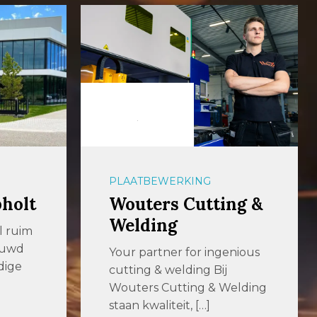
PLAATBEWERKING
pholt
Wouters Cutting &
Welding
al ruim
ouwd
Your partner for ingenious
dige
cutting & welding Bij
Wouters Cutting & Welding
staan kwaliteit, […]