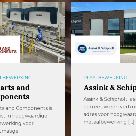
LBEWERKING
PLAATBEWERKING
arts and
Assink & Schi
ponents
Assink & Schipholt is 
een eeuw een vertr
ts and Components is
adres voor hoogwaar
list in hoogwaardige
metaalbewerking […]
ewerking voor
tmatige