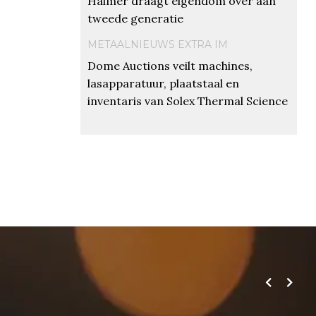
Haimer draagt eigendom over aan
tweede generatie
METAALNIEUWS EXTRA IM
Dome Auctions veilt machines,
lasapparatuur, plaatstaal en
inventaris van Solex Thermal Science