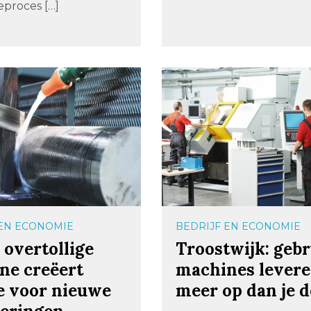
eproces […]
 EN ECONOMIE
BEDRIJF EN ECONOMIE
 overtollige
Troostwijk: gebr
ne creëert
machines lever
e voor nieuwe
meer op dan je 