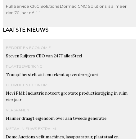
Full Service CNC Solutions Dormac CNC Solutions is al meer
dan 70 jaar dé […]
LAATSTE NIEUWS
BEDRIJF EN ECONOMIE
Steven Ruijters CEO van 247TailorSteel
PLAATBEWERKING
Trumpf herstelt zich en rekent op verdere groei
BEDRIJF EN ECONOMIE
Nevi PMI: Industrie noteert grootste productiestijging in ruim
vier jaar
VERSPANEN
Haimer draagt eigendom over aan tweede generatie
METAALNIEUWS EXTRA IM
Dome Auctions veilt machines, lasapparatuur, plaatstaal en