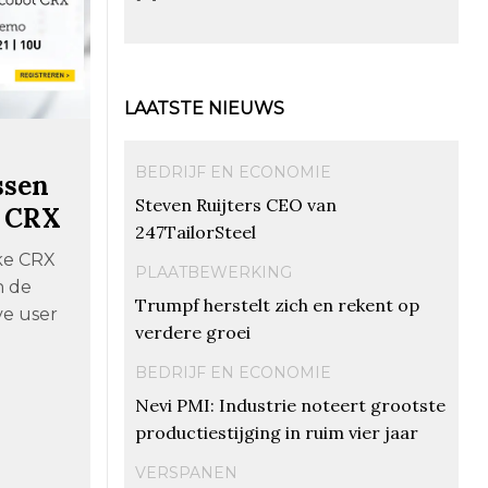
LAATSTE NIEUWS
BEDRIJF EN ECONOMIE
ssen
Steven Ruijters CEO van
t CRX
247TailorSteel
eke CRX
PLAATBEWERKING
n de
Trumpf herstelt zich en rekent op
ve user
verdere groei
BEDRIJF EN ECONOMIE
Nevi PMI: Industrie noteert grootste
productiestijging in ruim vier jaar
VERSPANEN