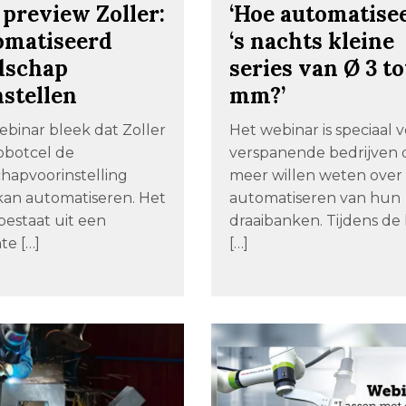
preview Zoller:
‘Hoe automatisee
omatiseerd
‘s nachts kleine
dschap
series van Ø 3 t
stellen
mm?’
ebinar bleek dat Zoller
Het webinar is speciaal 
obotcel de
verspanende bedrijven 
hapvoorinstelling
meer willen weten over
 kan automatiseren. Het
automatiseren van hun
bestaat uit een
draaibanken. Tijdens de
te […]
[…]