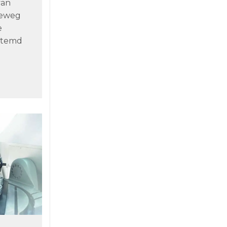
van
reweg
e
estemd