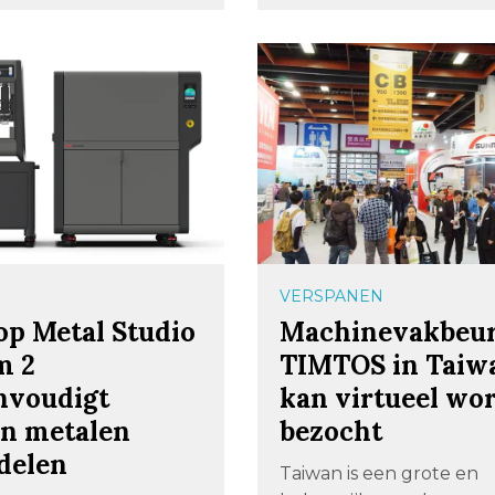
VERSPANEN
op Metal Studio
Machinevakbeu
m 2
TIMTOS in Taiw
nvoudigt
kan virtueel wo
en metalen
bezocht
delen
Taiwan is een grote en