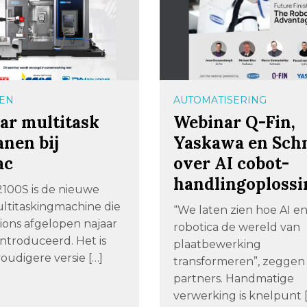
EN
AUTOMATISERING
ar multitask
Webinar Q-Fin,
nen bij
Yaskawa en Sch
ac
over AI cobot-
handlingoplossi
100S is de nieuwe
ultitaskingmachine die
“We laten zien hoe AI e
ions afgelopen najaar
robotica de wereld van
ntroduceerd. Het is
plaatbewerking
oudigere versie […]
transformeren”, zeggen 
partners. Handmatige
verwerking is knelpunt 