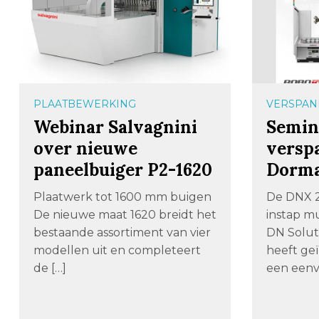
PLAATBEWERKING
VERSPAN
Webinar Salvagnini
Semin
over nieuwe
verspa
paneelbuiger P2-1620
Dorm
Plaatwerk tot 1600 mm buigen
De DNX 2
De nieuwe maat 1620 breidt het
instap m
bestaande assortiment van vier
DN Solut
modellen uit en completeert
heeft geï
de […]
een eenv