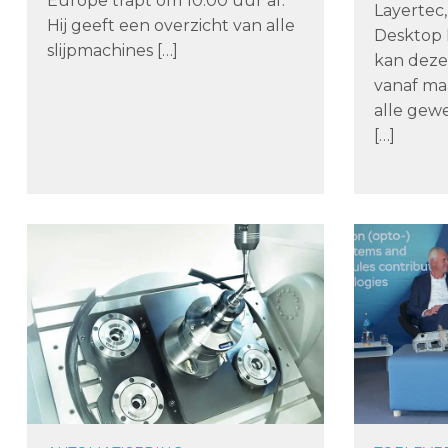
Europe trapt om 10.00 uur af.
Layertec,
Hij geeft een overzicht van alle
Desktop 
slijpmachines […]
kan deze 
vanaf maa
alle gew
[…]