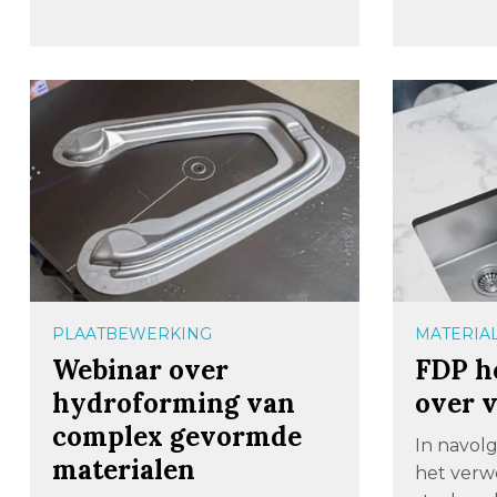
PLAATBEWERKING
MATERIA
Webinar over
FDP h
hydroforming van
over 
complex gevormde
In navolg
materialen
het verw