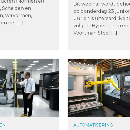
ducten (Normen en
Dit webinar wordt geh
 Scheiden en
op donderdag 23 juni o
n, Vervormen,
uur en is uiteraard live t
en het […]
volgen. Hypertherm en
Voortman Steel […]
EN
AUTOMATISERING