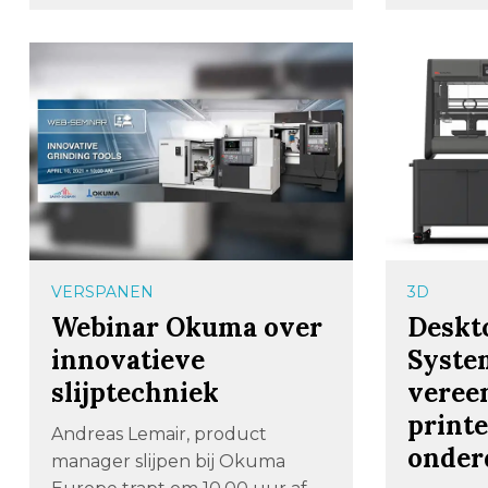
VERSPANEN
3D
Webinar Okuma over
Deskt
innovatieve
Syste
slijptechniek
veree
print
Andreas Lemair, product
onder
manager slijpen bij Okuma