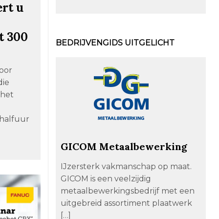
rt u
ot 300
BEDRIJVENGIDS UITGELICHT
voor
die
 het
 halfuur
GICOM Metaalbewerking
IJzersterk vakmanschap op maat.
GICOM is een veelzijdig
metaalbewerkingsbedrijf met een
uitgebreid assortiment plaatwerk
[…]