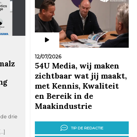
12/07/2026
malz
54U Media, wij maken
zichtbaar wat jij maakt,
ng
met Kennis, Kwaliteit
n
en Bereik in de
Maakindustrie
de drie
TIP DE REDACTIE
[…]