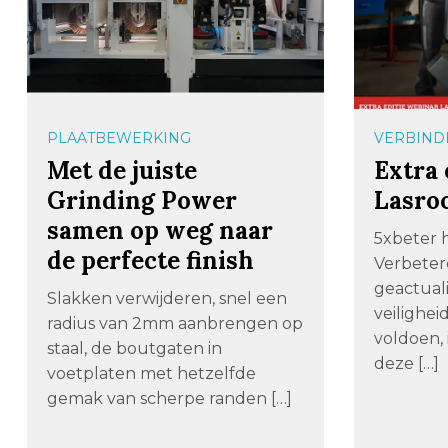
PLAATBEWERKING
VERBIND
Met de juiste
Extra 
Grinding Power
Lasro
samen op weg naar
5xbeter h
de perfecte finish
Verbeter
geactual
Slakken verwijderen, snel een
veilighei
radius van 2mm aanbrengen op
voldoen, 
staal, de boutgaten in
deze […]
voetplaten met hetzelfde
gemak van scherpe randen […]