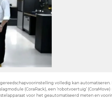
gereedschapvoorinstelling volledig kan automatiseren.
slagmodule (CoraRack), een ‘robotvoertuig’ (CoraMove)
nstelapparaat voor het geautomatiseerd meten en voori