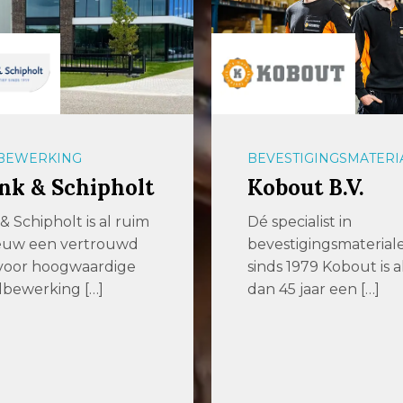
BEWERKING
BEVESTIGINGSMATERI
nk & Schipholt
Kobout B.V.
& Schipholt is al ruim
Dé specialist in
euw een vertrouwd
bevestigingsmaterial
 voor hoogwaardige
sinds 1979 Kobout is 
lbewerking […]
dan 45 jaar een […]