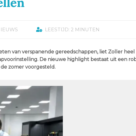
ellen
NIEUWS
LEESTIJD: 2 MINUTEN
 meten van verspanende gereedschappen, liet Zoller hee
oorinstelling. De nieuwe highlight bestaat uit een ro
 de zomer voorgesteld.