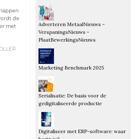
schappen
wordt de
Adverteren MetaalNieuws –
mer met
VerspaningsNieuws –
PlaatBewerkingsNieuws
OLLER
Marketing Benchmark 2025
Serialisatie: De basis voor de
gedigitaliseerde productie
Digitaliseer met ERP-software: waar
begin je?