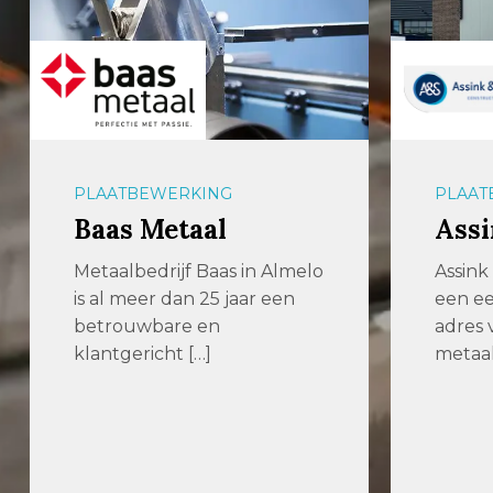
PLAATBEWERKING
PLAAT
Baas Metaal
Assi
Metaalbedrijf Baas in Almelo
Assink 
is al meer dan 25 jaar een
een e
betrouwbare en
adres
klantgericht […]
metaa