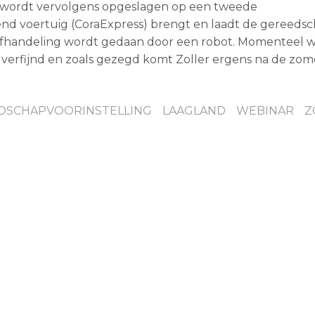
 wordt vervolgens opgeslagen op een tweede
end voertuig (CoraExpress) brengt en laadt de gereed
 afhandeling wordt gedaan door een robot. Momenteel 
 verfijnd en zoals gezegd komt Zoller ergens na de zo
DSCHAPVOORINSTELLING
LAAGLAND
WEBINAR
Z