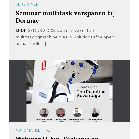
VERSPANEN
Seminar multitask verspanen bij
Dormac
13-01
De DNX 2100S is de nieuwe instap
multitaskingmachine die DN Solutions afgelopen
najaar heeft […]
AUTOMATISERING
Webinar Q-Fin, Yaskawa en