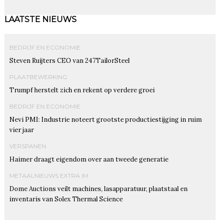
LAATSTE NIEUWS
BEDRIJF EN ECONOMIE
Steven Ruijters CEO van 247TailorSteel
PLAATBEWERKING
Trumpf herstelt zich en rekent op verdere groei
BEDRIJF EN ECONOMIE
Nevi PMI: Industrie noteert grootste productiestijging in ruim
vier jaar
VERSPANEN
Haimer draagt eigendom over aan tweede generatie
METAALNIEUWS EXTRA IM
Dome Auctions veilt machines, lasapparatuur, plaatstaal en
inventaris van Solex Thermal Science