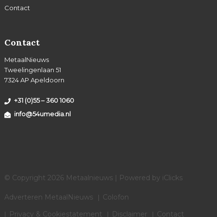
Contact
Contact
MetaalNieuws
Tweelingenlaan 51
7324 AP Apeldoorn
+31 (0)55 – 360 1060
info@54umedia.nl
© Copyright 2026 Metaalnieuws | Powered by
iClicks
Adverteren MetaalNieuws
Colofon
Privacy & Cookiestatement
Disclaimer
Contact