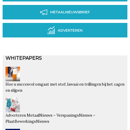
METAALNIEUWSBRIEF
ADVERTEREN
WHITEPAPERS
Hoe u succesvol omgaat met stof, lawaai en trillingen bij het zagen
en slijpen
Adverteren MetaalNieuws – VerspaningsNieuws –
PlaatBewerkingsNieuws