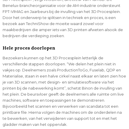
Benelux-brancheorganisatie voor de AM-industrie ondersteunt
FPT-VIMAG en Jaarbeurs bij de invulling van het 3D Procesplein.
Door het onderwerp te splitsen in techniek en proces, is een
bezoek aan TechniShow de moeite waard zowel voor
maakbedrijven die amper iets van 3D printen afweten alsook de
bedrijven die verdieping zoeken.
Hele proces doorlopen
Bezoekers kunnen op het 3D Procesplein letterlijk de
verschillende stappen doorlopen. “We delen het plein niet in
vakjes op. Deelnemers zoals ProductionToGo, Fuselab, QDP en
Materialise, staan in een halve cirkel naast elkaar en laten zien hoe
je van 3D scannen, met design- en simulatiesoftware via het
printen bij de nabewerking komt”, schetst Binon de invulling van
het plein. De beursvloer geeft de deelnemers alle ruimte om live
machines, software en toepassingen te demonstreren.
Bijvoorbeeld het scannen en verwerken van scandata tot een
printbare file. Hierna volgen de machines om de onderdelen na
te bewerken, van het verwijderen van support tot en met het
gladder maken van het oppervlak.