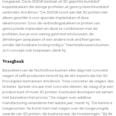
toegepast. Deze 3DESK bestaat uit 3D geprinte kunststof
koppelstukken die stevige profielen uit gerecycleerd kunststof
verbinden. Kris Binon: “De 3DESK toont aan dat 3D printen niet
alleen geschikt is voor speciale implantaten of dure
raketmotoren. Door de verbindingsstukken te printen van
gerecyclede materialen en deze te combineren met de
profielen, kun je voor weinig geld snel iets bouwen, de
afmetingen aanpassen of een andere look and feel geven,
zonder dat kostbare tooling nodig is.” Machinebouwers kunnen
zo’n concept ook toepassen, denk hij.
Vraagbaak
Bezoekers van de TechniShow kunnen elke dag met concrete
vragen of zelfs producten terecht bij de AM-experts die het 3D
Procesplein bemannen. Kris Binon: “Hoe concreter de vragen, des
te beter. Spreek ons aan met concrete ideeën, de vraag of je een
product kunt of moet 3D printen. Eventueel doorlopen we samen
met bezoekers het proces.” De vragen over additive
manufacturing veranderen het laatste jaar, merkt hij. “De kennis is
toegenomen. Nu komt men met vragen over de toegevoegde
waarde van 3D printen, de businesscase, de investeringen.” Bij de