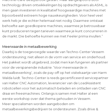
technology driven ontwikkelingen bij opdrachtgevers als ASML, is
men gaan investeren in kwalitatief hoogwaardige machines met
bijvoorbeeld extreem hoge nauwkeurigheden. Voor heel veel
werk heb je die echter helemaal niet nodig. Daarmee ontstaat
behoefte aan goedkopere machines, waarmee je betrouwbaar
kunt produceren tegen tarieven waarmee je kunt concurreren in
de markt. Die behoefte kunnen we met Feeler prima invullen.”
Meerwaarde in metaalbewerking
Daarbij is de toegevoegde waarde van Techno-Center Vessem
ondersteuning; niet alleen in de vorm van service en onderhoud.
Het pakket wordt uitgebreid, zodat men kan fungeren als partner
voor de verspanende industrie. ‘Voor meerwaarde in
metaalbewerking’, zoals de pay-off op het visitekaartje van Harm
Walda luidt. Techno-Center is reeds gecertificeerd servicepartner
van Halter CNC Automation, leverancier van de LoadAssistent
robotcellen voor het automatisch beladen en ontladen van CNC
draai en freesmachines. Onlangs is samen met Halter al een
eerste workshop over dat thema gehouden in Vessem.
Meer specialismen worden aangeboden om
metaalbewerkingsbedrijven te ondersteunen. Zoals drive &