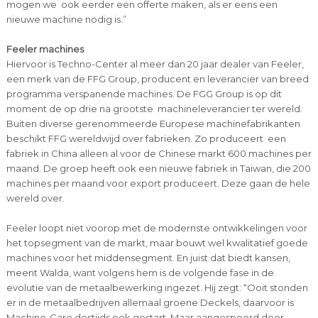
mogen we ook eerder een offerte maken, als er eens een
nieuwe machine nodig is.”
Feeler machines
Hiervoor is Techno-Center al meer dan 20 jaar dealer van Feeler,
een merk van de FFG Group, producent en leverancier van breed
programma verspanende machines. De FGG Group is op dit
moment de op drie na grootste machineleverancier ter wereld.
Buiten diverse gerenommeerde Europese machinefabrikanten
beschikt FFG wereldwijd over fabrieken. Zo produceert een
fabriek in China alleen al voor de Chinese markt 600 machines per
maand. De groep heeft ook een nieuwe fabriek in Taiwan, die 200
machines per maand voor export produceert. Deze gaan de hele
wereld over.
Feeler loopt niet voorop met de modernste ontwikkelingen voor
het topsegment van de markt, maar bouwt wel kwalitatief goede
machines voor het middensegment. En juist dat biedt kansen,
meent Walda, want volgens hem is de volgende fase in de
evolutie van de metaalbewerking ingezet. Hij zegt: “Ooit stonden
er in de metaalbedrijven allemaal groene Deckels, daarvoor is
Machine-Care destijds ook gestart. Maar aangespoord door