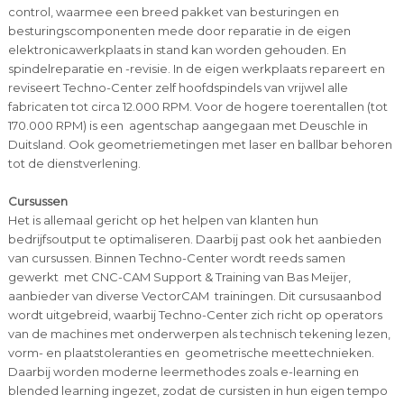
control, waarmee een breed pakket van besturingen en
besturingscomponenten mede door reparatie in de eigen
elektronicawerkplaats in stand kan worden gehouden. En
spindelreparatie en -revisie. In de eigen werkplaats repareert en
reviseert Techno-Center zelf hoofdspindels van vrijwel alle
fabricaten tot circa 12.000 RPM. Voor de hogere toerentallen (tot
170.000 RPM) is een agentschap aangegaan met Deuschle in
Duitsland. Ook geometriemetingen met laser en ballbar behoren
tot de dienstverlening.
Cursussen
Het is allemaal gericht op het helpen van klanten hun
bedrijfsoutput te optimaliseren. Daarbij past ook het aanbieden
van cursussen. Binnen Techno-Center wordt reeds samen
gewerkt met CNC-CAM Support & Training van Bas Meijer,
aanbieder van diverse VectorCAM trainingen. Dit cursusaanbod
wordt uitgebreid, waarbij Techno-Center zich richt op operators
van de machines met onderwerpen als technisch tekening lezen,
vorm- en plaatstoleranties en geometrische meettechnieken.
Daarbij worden moderne leermethodes zoals e-learning en
blended learning ingezet, zodat de cursisten in hun eigen tempo