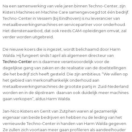
Na een samenwerking van vele jaren binnen Techno-Center, zijn
Kisters Machines en Machine Care samengevoegd tot één bedrijf.
Techno-Center in Vessem (bij Eindhoven) is nu leverancier van
metaalbewerkingsmachines en servicepartner voor onderhoud.
Het dienstenaanbod, dat ook reeds CAM-opleidingen omvat, zal
verder worden uitgebreid.
De nieuwe koers die is ingezet, wordt belichaamd door Harm
Walda. Hij fungeert sinds 1 april als algemeen directeur van
Techno-Center
en is daarmee verantwoordelijk voor de
dagelijkse gang van zaken en de realisatie van de doelstellingen
die het bedrijf zich heeft gesteld. Die zijn ambitieus. “We willen op
het gebied van merkonafhankelijk onderhoud aan
metaalbewerkingsmachines de grootste partij in Zuid-Nederland
worden en in de slipstream daarvan ook duidelijk meer machines
gaan verkopen”, aldus Harm Walda.
Jan-Nico Kisters en Gerrit van Zutphen waren al gezamenlijk
eigenaar van beide bedrijven en hebben nu de leiding van het
vernieuwde Techno-Center in handen van Harm Walda gegeven.
Ze zullen zich voortaan meer gaan profileren als aandeelhouder