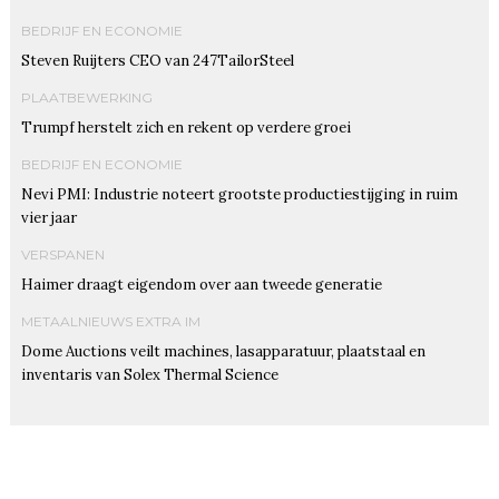
BEDRIJF EN ECONOMIE
Steven Ruijters CEO van 247TailorSteel
PLAATBEWERKING
Trumpf herstelt zich en rekent op verdere groei
BEDRIJF EN ECONOMIE
Nevi PMI: Industrie noteert grootste productiestijging in ruim
vier jaar
VERSPANEN
Haimer draagt eigendom over aan tweede generatie
METAALNIEUWS EXTRA IM
Dome Auctions veilt machines, lasapparatuur, plaatstaal en
inventaris van Solex Thermal Science