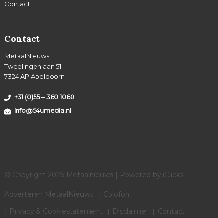
Contact
Contact
MetaalNieuws
Tweelingenlaan 51
7324 AP Apeldoorn
+31 (0)55 – 360 1060
info@54umedia.nl
© Copyright 2026 Metaalnieuws | Powered by
iClicks
Adverteren MetaalNieuws
Colofon
Privacy & Cookiestatement
Disclaimer
Contact